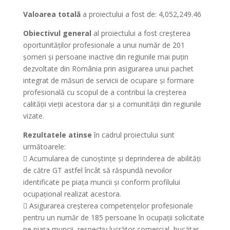
Valoarea totală
a proiectului a fost de: 4,052,249.46
Obiectivul general
al proiectului a fost creșterea
oportunităților profesionale a unui număr de 201
șomeri și persoane inactive din regiunile mai puțin
dezvoltate din România prin asigurarea unui pachet
integrat de măsuri de servicii de ocupare și formare
profesională cu scopul de a contribui la creșterea
calității vieții acestora dar și a comunității din regiunile
vizate.
Rezultatele atinse
în cadrul proiectului sunt
următoarele:
 Acumularea de cunoștințe și deprinderea de abilități
de către GT astfel încât să răspundă nevoilor
identificate pe piața muncii și conform profilului
ocupațional realizat acestora.
 Asigurarea creșterea competențelor profesionale
pentru un număr de 185 persoane în ocupații solicitate
pe piața muncii, respectiv lucrător comercial, bucătar,