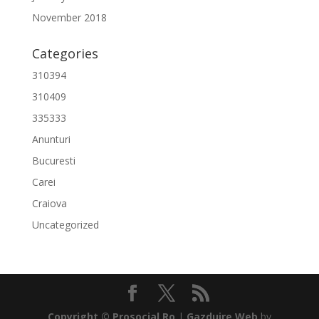
November 2018
Categories
310394
310409
335333
Anunturi
Bucuresti
Carei
Craiova
Uncategorized
Copyright ©
Prosocial.Ro
|
Gazduire Web
by