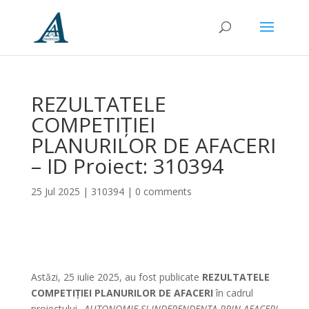
REZULTATELE
COMPETIȚIEI
PLANURILOR DE AFACERI
– ID Proiect: 310394
25 Jul 2025
|
310394
|
0 comments
Astăzi, 25 iulie 2025, au fost publicate
REZULTATELE
COMPETIȚIEI PLANURILOR DE AFACERI
în cadrul
proiectului
„AUTONOMIE SI INDEPENDENTA PRIN AFACERI